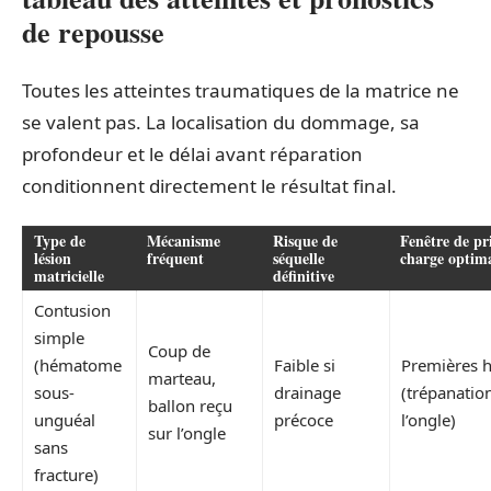
de repousse
Toutes les atteintes traumatiques de la matrice ne
se valent pas. La localisation du dommage, sa
profondeur et le délai avant réparation
conditionnent directement le résultat final.
Type de
Mécanisme
Risque de
Fenêtre de pr
lésion
fréquent
séquelle
charge optim
matricielle
définitive
Contusion
simple
Coup de
(hématome
Faible si
Premières 
marteau,
sous-
drainage
(trépanatio
ballon reçu
unguéal
précoce
l’ongle)
sur l’ongle
sans
fracture)