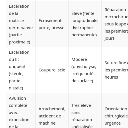
Lacération
Réparation
de la
Élevé (fente
microchirur
matrice
Écrasement
longitudinale,
sous loupe
germinative
porte, presse
dystrophie
les premier
(partie
permanente)
jours
proximale)
Lacération
du lit
Modéré
Suture fine
unguéal
(onycholyse,
Coupure, scie
les premièr
(stérile,
irrégularité
heures
partie
de surface)
distale)
Avulsion
complète
Très élevé
Arrachement,
Orientation
avec
sans
accident de
chirurgicale
exposition
réparation
machine
urgence
de la
spécialisée